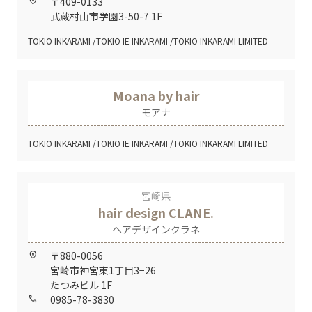
〒409-0133
home_pin
武蔵村山市学園3-50-7 1F
TOKIO INKARAMI
TOKIO IE INKARAMI
TOKIO INKARAMI LIMITED
Moana by hair
モアナ
TOKIO INKARAMI
TOKIO IE INKARAMI
TOKIO INKARAMI LIMITED
宮崎県
hair design CLANE.
ヘアデザインクラネ
〒880-0056
home_pin
宮崎市神宮東1丁目3−26
たつみビル 1F
0985-78-3830
call