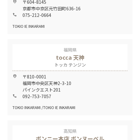
〒604-8145
home_pin
京都市中京区元竹田町636-16
075-212-0664
call
TOKIO IE INKARAMI
福岡県
tocca 天神
トッカ テンジン
〒810-0001
home_pin
福岡市中央区天神2-3-10
パインクエスト201
092-753-7057
call
TOKIO INKARAMI
TOKIO IE INKARAMI
高知県
ボンニー本店 ボンヌーベル