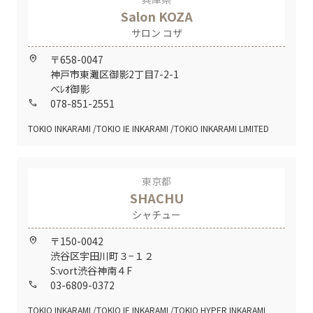
Salon KOZA
サロン コザ
〒658-0047
home_pin
神戸市東灘区御影2丁目7-2-1
べﾚｵ御影
078-851-2551
call
TOKIO INKARAMI
TOKIO IE INKARAMI
TOKIO INKARAMI LIMITED
東京都
SHACHU
シャチュー
〒150-0042
home_pin
渋谷区宇田川町３−１２
S:vort渋谷神南４F
03-6809-0372
call
TOKIO INKARAMI
TOKIO IE INKARAMI
TOKIO HYPER INKARAMI