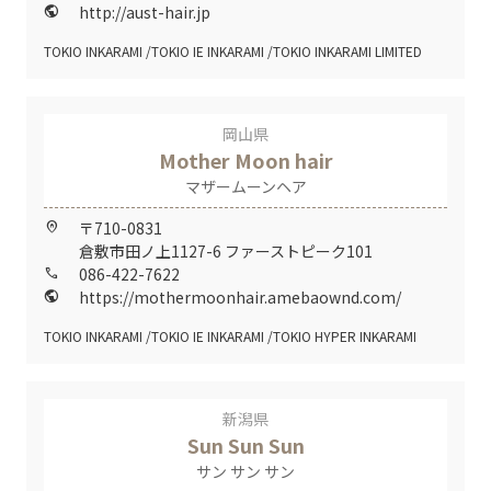
http://aust-hair.jp
public
TOKIO INKARAMI
TOKIO IE INKARAMI
TOKIO INKARAMI LIMITED
岡山県
Mother Moon hair
マザームーンヘア
〒710-0831
home_pin
倉敷市田ノ上1127-6 ファーストピーク101
086-422-7622
call
https://mothermoonhair.amebaownd.com/
public
TOKIO INKARAMI
TOKIO IE INKARAMI
TOKIO HYPER INKARAMI
新潟県
Sun Sun Sun
サン サン サン