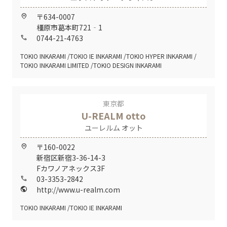
〒634-0007
home_pin
橿原市葛本町721‐1
0744-21-4763
call
TOKIO INKARAMI
TOKIO IE INKARAMI
TOKIO HYPER INKARAMI
TOKIO INKARAMI LIMITED
TOKIO DESIGN INKARAMI
東京都
U-REALM otto
ユーレルム オット
〒160-0022
home_pin
新宿区新宿3-36-14-3
Fカワノアネックス3F
03-3353-2842
call
http://www.u-realm.com
public
TOKIO INKARAMI
TOKIO IE INKARAMI