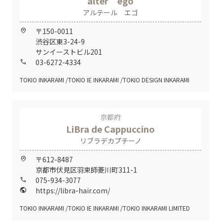
alter ego
アルテール エゴ
〒150-0011
home_pin
渋谷区東3-24-9
サンイーストビル201
03-6272-4334
call
TOKIO INKARAMI
TOKIO IE INKARAMI
TOKIO DESIGN INKARAMI
京都府
LiBra de Cappuccino
リブラデカプチーノ
〒612-8487
home_pin
京都市伏見区羽束師菱川町311-1
075-934-3077
call
https://libra-hair.com/
public
TOKIO INKARAMI
TOKIO IE INKARAMI
TOKIO INKARAMI LIMITED