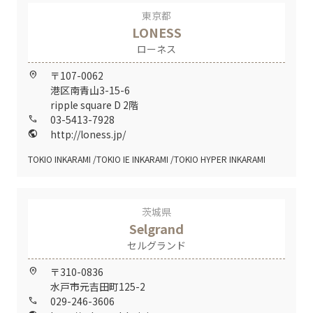
東京都
LONESS
ローネス
〒107-0062
home_pin
港区南青山3-15-6
ripple square D 2階
03-5413-7928
call
http://loness.jp/
public
TOKIO INKARAMI
TOKIO IE INKARAMI
TOKIO HYPER INKARAMI
茨城県
Selgrand
セルグランド
〒310-0836
home_pin
水戸市元吉田町125-2
029-246-3606
call