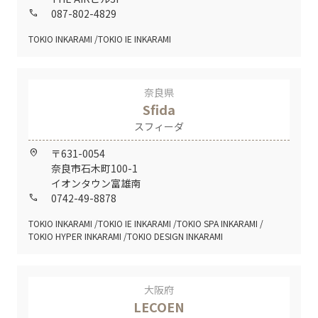
087-802-4829
call
TOKIO INKARAMI
TOKIO IE INKARAMI
奈良県
Sfida
スフィーダ
〒631-0054
home_pin
奈良市石木町100-1
イオンタウン富雄南
0742-49-8878
call
TOKIO INKARAMI
TOKIO IE INKARAMI
TOKIO SPA INKARAMI
TOKIO HYPER INKARAMI
TOKIO DESIGN INKARAMI
大阪府
LECOEN