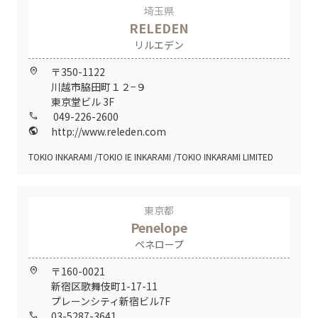
埼玉県
RELEDEN
リルエデン
〒350-1122
home_pin
川越市脇田町１２−９
東京堂ビル 3F
049-226-2600
call
http://www.releden.com
public
TOKIO INKARAMI
TOKIO IE INKARAMI
TOKIO INKARAMI LIMITED
東京都
Penelope
ペネロープ
〒160-0021
home_pin
新宿区歌舞伎町1-17-11
プレーンシティ新宿ビル7F
03-5287-3641
call