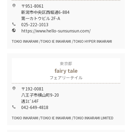
〒951-8061
home_pin
新潟市中央区西堀通6-884
第一カトウビル 2F-A
025-222-1013
call
https://www.hello-sunsunsun.com/
public
TOKIO INKARAMI
TOKIO IE INKARAMI
TOKIO HYPER INKARAMI
東京都
fairy tale
フェアリーテイル
〒192-0081
home_pin
八王子市横山町9-20
透1ﾋﾞﾙ4F
042-649-4818
call
TOKIO INKARAMI
TOKIO IE INKARAMI
TOKIO INKARAMI LIMITED