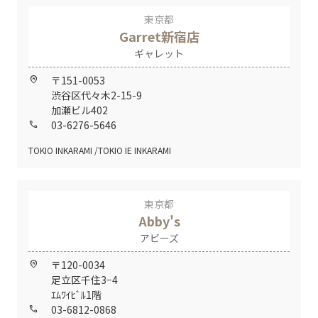
東京都
Garret新宿店
ギャレット
〒151-0053
home_pin
渋谷区代々木2-15-9
加瀬ビル402
03-6276-5646
call
TOKIO INKARAMI
TOKIO IE INKARAMI
東京都
Abby's
アビーズ
〒120-0034
home_pin
足立区千住3−4
ｴﾑﾜｲﾋﾞﾙ1階
03-6812-0868
call