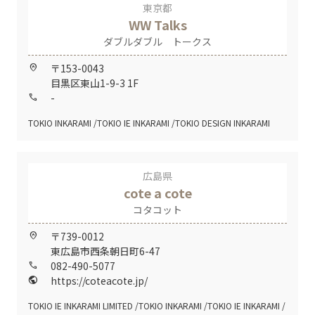
東京都
WW Talks
ダブルダブル トークス
〒153-0043
home_pin
目黒区東山1-9-3 1F
-
call
TOKIO INKARAMI
TOKIO IE INKARAMI
TOKIO DESIGN INKARAMI
広島県
cote a cote
コタコット
〒739-0012
home_pin
東広島市西条朝日町6-47
082-490-5077
call
https://coteacote.jp/
public
TOKIO IE INKARAMI LIMITED
TOKIO INKARAMI
TOKIO IE INKARAMI