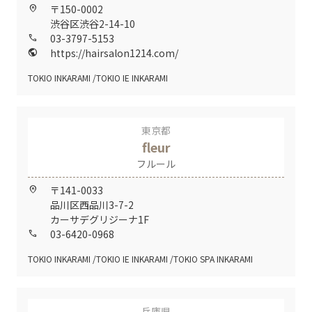
〒150-0002
home_pin
渋谷区渋谷2-14-10
03-3797-5153
call
https://hairsalon1214.com/
public
TOKIO INKARAMI
TOKIO IE INKARAMI
東京都
fleur
フルール
〒141-0033
home_pin
品川区西品川3-7-2
カーサデグリジーナ1F
03-6420-0968
call
TOKIO INKARAMI
TOKIO IE INKARAMI
TOKIO SPA INKARAMI
兵庫県