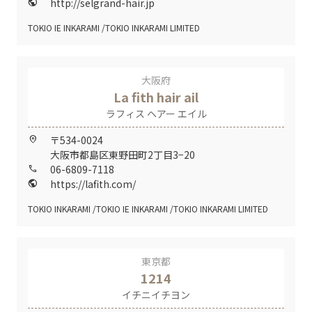
http://selgrand-hair.jp
public
TOKIO IE INKARAMI
TOKIO INKARAMI LIMITED
大阪府
La fith hair ail
ラフィス ヘアー エイル
〒534-0024
home_pin
大阪市都島区東野田町2丁目3−20
06-6809-7118
call
https://lafith.com/
public
TOKIO INKARAMI
TOKIO IE INKARAMI
TOKIO INKARAMI LIMITED
東京都
1214
イチニイチヨン