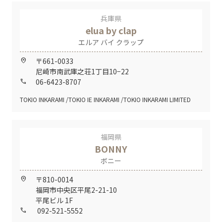
兵庫県
elua by clap
エルア バイ クラップ
〒661-0033
home_pin
尼崎市南武庫之荘1丁目10−22
06-6423-8707
call
TOKIO INKARAMI
TOKIO IE INKARAMI
TOKIO INKARAMI LIMITED
福岡県
BONNY
ボニー
〒810-0014
home_pin
福岡市中央区平尾2-21-10
平尾ビル 1F
092-521-5552
call