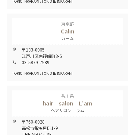
TOKIO INKARAMI
TOKIO IE INKARAMI
東京都
Calm
カーム
〒133-0065
home_pin
江戸川区南篠崎町3-5
03-5879-7589
call
TOKIO INKARAMI
TOKIO IE INKARAMI
香川県
hair salon L'am
ヘアサロン ラム
〒760-0028
home_pin
高松市鍛冶屋町1-9
THE AIRビル3F