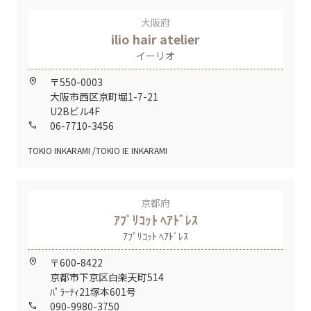
大阪府
ilio hair atelier
イーリオ
〒550-0003
home_pin
大阪市西区京町堀1-7-21
U2Bビル4F
06-7710-3456
call
TOKIO INKARAMI
TOKIO IE INKARAMI
京都府
ｱﾌﾟﾘｺｯﾄ ﾍｱﾄﾞﾚｽ
ｱﾌﾟﾘｺｯﾄ ﾍｱﾄﾞﾚｽ
〒600-8422
home_pin
京都市下京区白楽天町514
ﾊﾟﾗｰﾃｨ21塚本601号
090-9980-3750
call