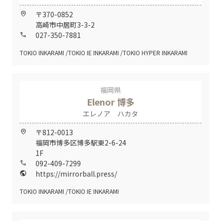
〒370-0852
home_pin
高崎市中居町3-3-2
027-350-7881
call
TOKIO INKARAMI
TOKIO IE INKARAMI
TOKIO HYPER INKARAMI
福岡県
Elenor 博多
エレノア ハカタ
〒812-0013
home_pin
福岡市博多区博多駅東2-6-24
1F
092-409-7299
call
https://mirrorball.press/
public
TOKIO INKARAMI
TOKIO IE INKARAMI