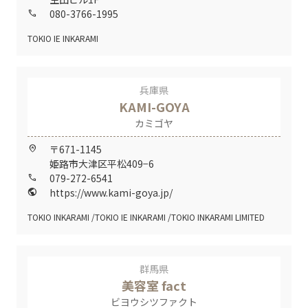
080-3766-1995
call
TOKIO IE INKARAMI
兵庫県
KAMI-GOYA
カミゴヤ
〒671-1145
home_pin
姫路市大津区平松409−6
079-272-6541
call
https://www.kami-goya.jp/
public
TOKIO INKARAMI
TOKIO IE INKARAMI
TOKIO INKARAMI LIMITED
群馬県
美容室 fact
ビヨウシツファクト