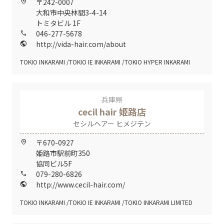
〒242-0007
home_pin
大和市中央林間3-4-14
トミタビル 1F
046-277-5678
call
http://vida-hair.com/about
public
TOKIO INKARAMI
TOKIO IE INKARAMI
TOKIO HYPER INKARAMI
兵庫県
cecil hair 姫路店
セシルヘアー ヒメジテン
〒670-0927
home_pin
姫路市駅前町350
協同ビル5F
079-280-6826
call
http://www.cecil-hair.com/
public
TOKIO INKARAMI
TOKIO IE INKARAMI
TOKIO INKARAMI LIMITED