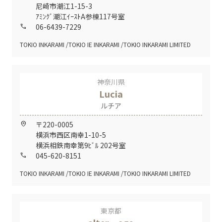
尼崎市潮江1-15-3
ｱﾐﾝｸﾞ潮江ｲｰｽﾄA参棟117号室
06-6439-7229
call
TOKIO INKARAMI
TOKIO IE INKARAMI
TOKIO INKARAMI LIMITED
神奈川県
Lucia
ルチア
〒220-0005
home_pin
横浜市西区南幸1-10-5
横浜相鉄南幸第9ﾋﾞﾙ 202号室
045-620-8151
call
TOKIO INKARAMI
TOKIO IE INKARAMI
TOKIO INKARAMI LIMITED
東京都